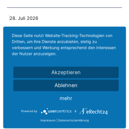
28. Juli 2026
Diese Seite nutzt Website-Tracking-Technologien von
Dritten, um ihre Dienste anzubieten, stetig zu
Ausgabe Juli 2026
verbessern und Werbung entsprechend den Interessen
der Nutzer anzuzeigen.
Akzeptieren
22. Juni 2026
Ablehnen
mehr
Powered by
&
Ausgabe Juni 2026
Impressum
|
Datenschutzerklärung