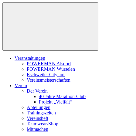
Zum
Inhalt
springen
Veranstaltungen
POWERMAN Alsdorf
POWERMAN Würselen
Eschweiler Citylauf
Vereinsmeisterschaften
Verein
Der Verein
40 Jahre Marathon-Club
Projekt „Vielfalt“
Abteilungen
Trainingszeiten
Vereinsheft
Teamwear-Shop
Mitmachen