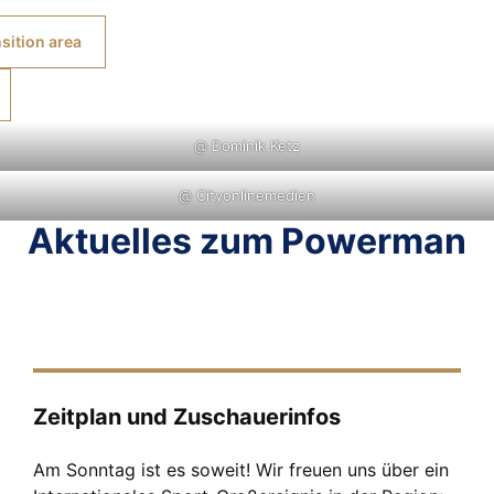
sition area
@ Dominik Ketz
@ Cityonlinemedien
Aktuelles zum Powerman
Zeitplan und Zuschauerinfos
Am Sonntag ist es soweit! Wir freuen uns über ein