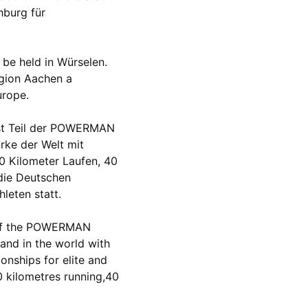
hburg für
be held in Würselen.
egion Aachen a
urope.
st Teil der POWERMAN
rke der Welt mit
10 Kilometer Laufen, 40
die Deutschen
hleten statt.
 of the POWERMAN
rand in the world with
onships for elite and
0 kilometres running,40