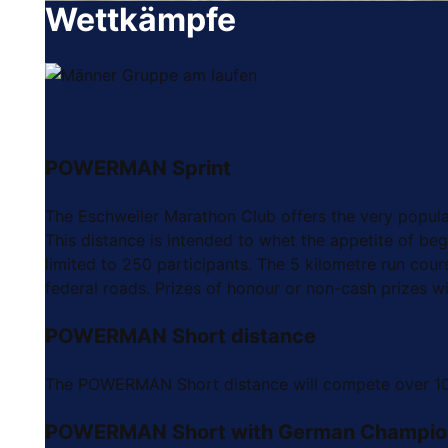
Wettkämpfe
POWERMAN Sprint
The Eschweiler Marathon Club offers the very popula
This distance is intended to whet the appetite of be
limited to 250 participants. The 5 kilometre run cour
federal roads. Prizes of honour or non-cash prizes wi
POWERMAN Short distance
The POWERMAN Short distance will compete over 10 ki
POWERMAN Short with German Champio