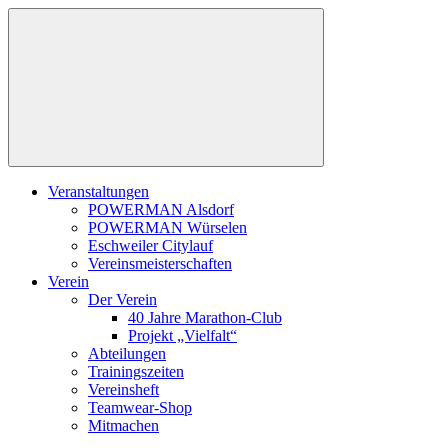
Zum
Inhalt
springen
Veranstaltungen
POWERMAN Alsdorf
POWERMAN Würselen
Eschweiler Citylauf
Vereinsmeisterschaften
Verein
Der Verein
40 Jahre Marathon-Club
Projekt „Vielfalt“
Abteilungen
Trainingszeiten
Vereinsheft
Teamwear-Shop
Mitmachen