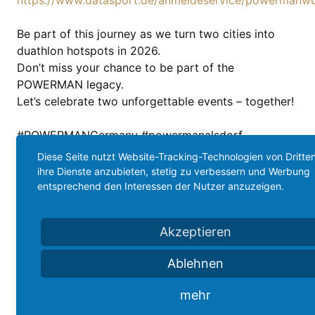
https://www.datasport.de/anmeldeservice/powermanw
Be part of this journey as we turn two cities into
duathlon hotspots in 2026.
Don’t miss your chance to be part of the
POWERMAN legacy.
Let’s celebrate two unforgettable events – together!
#POWERMANGermany #powermanalsdorf
#powermanwürselen #powermanduathlon
Diese Seite nutzt Website-Tracking-Technologien von Dritte
#TogetherWeBoostDuathlon #sparkasseaachen
ihre Dienste anzubieten, stetig zu verbessern und Werbung
#ewv #ats_rauscheid
entsprechend den Interessen der Nutzer anzuzeigen.
Akzeptieren
Ablehnen
Teilen
mehr