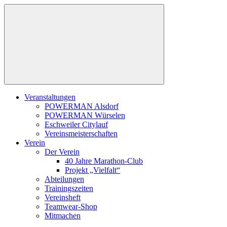
Zum
Inhalt
springen
Veranstaltungen
POWERMAN Alsdorf
POWERMAN Würselen
Eschweiler Citylauf
Vereinsmeisterschaften
Verein
Der Verein
40 Jahre Marathon-Club
Projekt „Vielfalt“
Abteilungen
Trainingszeiten
Vereinsheft
Teamwear-Shop
Mitmachen