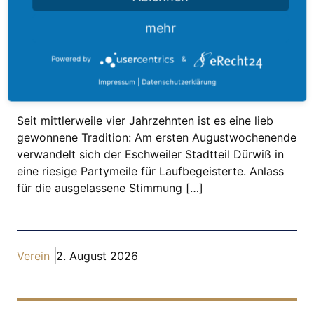
Ähnliche Artikel in Verein
mehr
Powered by
&
Impressum
|
Datenschutzerklärung
10 Kilometer von Dürwiß
Seit mittlerweile vier Jahrzehnten ist es eine lieb
gewonnene Tradition: Am ersten Augustwochenende
verwandelt sich der Eschweiler Stadtteil Dürwiß in
eine riesige Partymeile für Laufbegeisterte. Anlass
für die ausgelassene Stimmung […]
Verein
2. August 2026