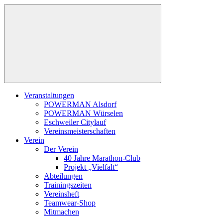
Zum
Inhalt
springen
Veranstaltungen
POWERMAN Alsdorf
POWERMAN Würselen
Eschweiler Citylauf
Vereinsmeisterschaften
Verein
Der Verein
40 Jahre Marathon-Club
Projekt „Vielfalt“
Abteilungen
Trainingszeiten
Vereinsheft
Teamwear-Shop
Mitmachen