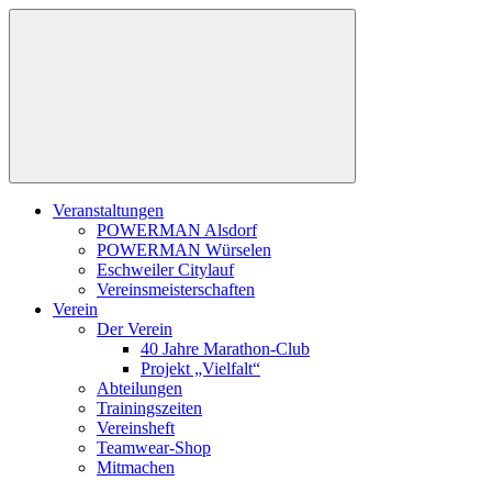
Zum
Inhalt
springen
Veranstaltungen
POWERMAN Alsdorf
POWERMAN Würselen
Eschweiler Citylauf
Vereinsmeisterschaften
Verein
Der Verein
40 Jahre Marathon-Club
Projekt „Vielfalt“
Abteilungen
Trainingszeiten
Vereinsheft
Teamwear-Shop
Mitmachen