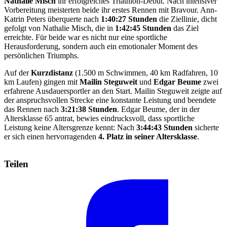
Nathalie Misch
ihr erfolgreiches Triathlon-Debüt. Nach intensiver
Vorbereitung meisterten beide ihr erstes Rennen mit Bravour. Ann-
Katrin Peters überquerte nach
1:40:27 Stunden
die Ziellinie, dicht
gefolgt von Nathalie Misch, die in
1:42:45 Stunden
das Ziel
erreichte. Für beide war es nicht nur eine sportliche
Herausforderung, sondern auch ein emotionaler Moment des
persönlichen Triumphs.
Auf der
Kurzdistanz
(1.500 m Schwimmen, 40 km Radfahren, 10
km Laufen) gingen mit
Mailin Steguweit
und
Edgar Beume
zwei
erfahrene Ausdauersportler an den Start. Mailin Steguweit zeigte auf
der anspruchsvollen Strecke eine konstante Leistung und beendete
das Rennen nach
3:21:38 Stunden
. Edgar Beume, der in der
Altersklasse 65 antrat, bewies eindrucksvoll, dass sportliche
Leistung keine Altersgrenze kennt: Nach
3:44:43 Stunden
sicherte
er sich einen hervorragenden
4. Platz in seiner Altersklasse
.
Teilen