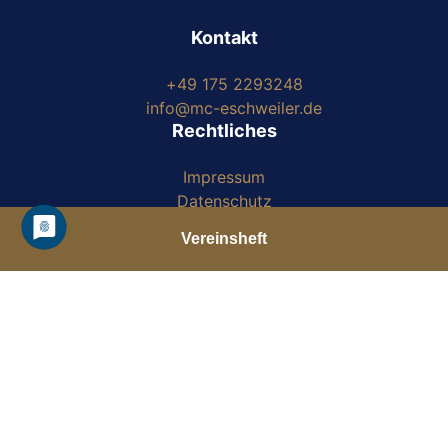
Kontakt
+49 175 2293248
info@mc-eschweiler.de
Rechtliches
Impressum
Datenschutz
Satzung
Vereinsheft
Soziale Medien
Letzte Ausgaben
Facebook
YouTube
Ausgabe August 2026
pdf
(2 MB)
© 2026 Marathon Club Eschweiler
Made by