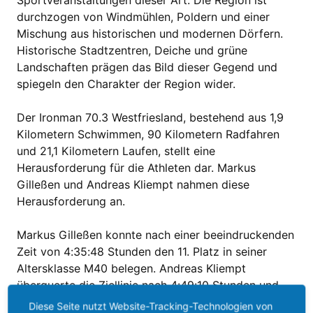
Sportveranstaltungen dieser Art. Die Region ist
durchzogen von Windmühlen, Poldern und einer
Mischung aus historischen und modernen Dörfern.
Historische Stadtzentren, Deiche und grüne
Landschaften prägen das Bild dieser Gegend und
spiegeln den Charakter der Region wider.
Der Ironman 70.3 Westfriesland, bestehend aus 1,9
Kilometern Schwimmen, 90 Kilometern Radfahren
und 21,1 Kilometern Laufen, stellt eine
Herausforderung für die Athleten dar. Markus
Gilleßen und Andreas Kliempt nahmen diese
Herausforderung an.
Markus Gilleßen konnte nach einer beeindruckenden
Zeit von 4:35:48 Stunden den 11. Platz in seiner
Altersklasse M40 belegen. Andreas Kliempt
überquerte die Ziellinie nach 4:49:10 Stunden und
sicherte sich den 5. Platz in der Altersklasse M55.
Diese Seite nutzt Website-Tracking-Technologien von