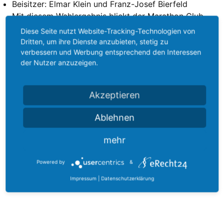
Beisitzer: Elmar Klein und Franz-Josef Bierfeld
Mit diesem Wahlergebnis blickt der Marathon Club
Eschweiler optimistisch in die Zukunft und freut sich
Diese Seite nutzt Website-Tracking-Technologien von
auf weitere erfolgreiche Jahre.
Dritten, um ihre Dienste anzubieten, stetig zu
verbessern und Werbung entsprechend den Interessen
der Nutzer anzuzeigen.
Im Anschluss an die Versammlung fand die
Siegerehrung der Vereinsmeisterschaften der Saison
2025 statt.
Akzeptieren
Ablehnen
Teilen
mehr
Powered by
&
Impressum
|
Datenschutzerklärung