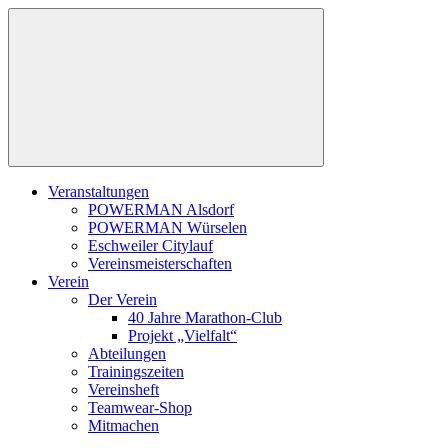
Zum
Inhalt
springen
Veranstaltungen
POWERMAN Alsdorf
POWERMAN Würselen
Eschweiler Citylauf
Vereinsmeisterschaften
Verein
Der Verein
40 Jahre Marathon-Club
Projekt „Vielfalt“
Abteilungen
Trainingszeiten
Vereinsheft
Teamwear-Shop
Mitmachen