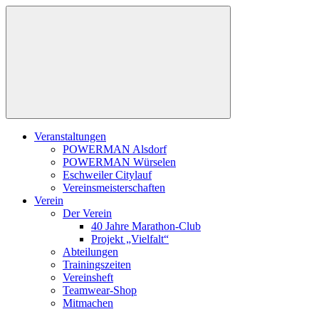
Zum
Inhalt
springen
Veranstaltungen
POWERMAN Alsdorf
POWERMAN Würselen
Eschweiler Citylauf
Vereinsmeisterschaften
Verein
Der Verein
40 Jahre Marathon-Club
Projekt „Vielfalt“
Abteilungen
Trainingszeiten
Vereinsheft
Teamwear-Shop
Mitmachen