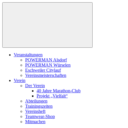
Zum
Inhalt
springen
Veranstaltungen
POWERMAN Alsdorf
POWERMAN Würselen
Eschweiler Citylauf
Vereinsmeisterschaften
Verein
Der Verein
40 Jahre Marathon-Club
Projekt „Vielfalt“
Abteilungen
Trainingszeiten
Vereinsheft
Teamwear-Shop
Mitmachen