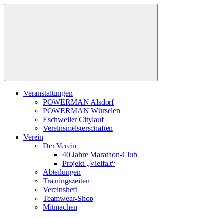
Zum
Inhalt
springen
Veranstaltungen
POWERMAN Alsdorf
POWERMAN Würselen
Eschweiler Citylauf
Vereinsmeisterschaften
Verein
Der Verein
40 Jahre Marathon-Club
Projekt „Vielfalt“
Abteilungen
Trainingszeiten
Vereinsheft
Teamwear-Shop
Mitmachen