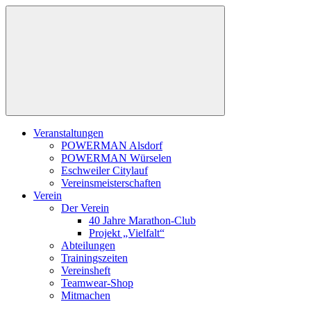
Zum
Inhalt
springen
Veranstaltungen
POWERMAN Alsdorf
POWERMAN Würselen
Eschweiler Citylauf
Vereinsmeisterschaften
Verein
Der Verein
40 Jahre Marathon-Club
Projekt „Vielfalt“
Abteilungen
Trainingszeiten
Vereinsheft
Teamwear-Shop
Mitmachen