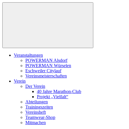
Zum
Inhalt
springen
Veranstaltungen
POWERMAN Alsdorf
POWERMAN Würselen
Eschweiler Citylauf
Vereinsmeisterschaften
Verein
Der Verein
40 Jahre Marathon-Club
Projekt „Vielfalt“
Abteilungen
Trainingszeiten
Vereinsheft
Teamwear-Shop
Mitmachen