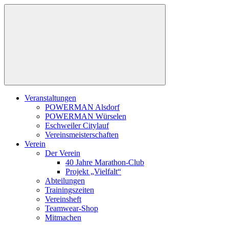
Zum
Inhalt
springen
Veranstaltungen
POWERMAN Alsdorf
POWERMAN Würselen
Eschweiler Citylauf
Vereinsmeisterschaften
Verein
Der Verein
40 Jahre Marathon-Club
Projekt „Vielfalt“
Abteilungen
Trainingszeiten
Vereinsheft
Teamwear-Shop
Mitmachen